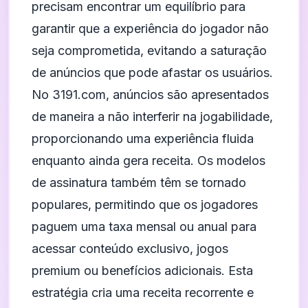
precisam encontrar um equilíbrio para
garantir que a experiência do jogador não
seja comprometida, evitando a saturação
de anúncios que pode afastar os usuários.
No 3191.com, anúncios são apresentados
de maneira a não interferir na jogabilidade,
proporcionando uma experiência fluida
enquanto ainda gera receita. Os modelos
de assinatura também têm se tornado
populares, permitindo que os jogadores
paguem uma taxa mensal ou anual para
acessar conteúdo exclusivo, jogos
premium ou benefícios adicionais. Esta
estratégia cria uma receita recorrente e