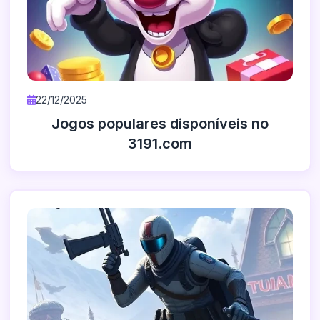
22/12/2025
Jogos populares disponíveis no
3191.com