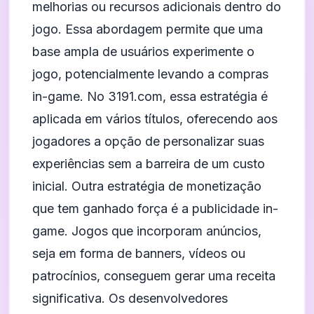
melhorias ou recursos adicionais dentro do
jogo. Essa abordagem permite que uma
base ampla de usuários experimente o
jogo, potencialmente levando a compras
in-game. No 3191.com, essa estratégia é
aplicada em vários títulos, oferecendo aos
jogadores a opção de personalizar suas
experiências sem a barreira de um custo
inicial. Outra estratégia de monetização
que tem ganhado força é a publicidade in-
game. Jogos que incorporam anúncios,
seja em forma de banners, vídeos ou
patrocínios, conseguem gerar uma receita
significativa. Os desenvolvedores