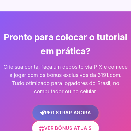
Pronto para colocar o tutorial
em prática?
Crie sua conta, faça um depósito via PIX e comece
a jogar com os bônus exclusivos da 3191.com.
Tudo otimizado para jogadores do Brasil, no
computador ou no celular.
REGISTRAR AGORA
VER BÔNUS ATUAIS