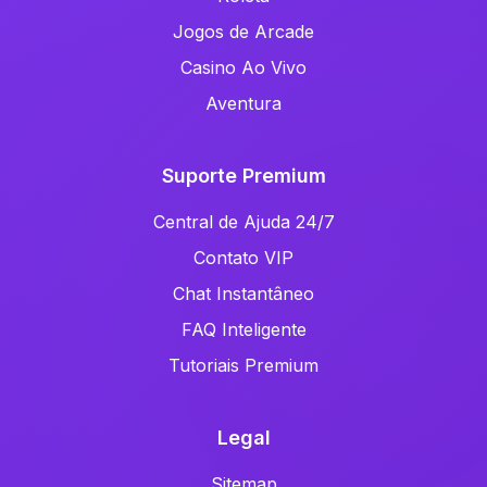
Jogos de Arcade
Casino Ao Vivo
Aventura
Suporte Premium
Central de Ajuda 24/7
Contato VIP
Chat Instantâneo
FAQ Inteligente
Tutoriais Premium
Legal
Sitemap