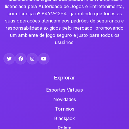
licenciada pela Autoridade de Jogos e Entretenimento,
com licença nº 84YV-12P4, garantindo que todas as
suas operações atendam aos padrões de segurança e
responsabilidade exigidos pelo mercado, promovendo
um ambiente de jogo seguro e justo para todos os
usuários.
Explorar
Esportes Virtuais
Novidades
Torneios
Blackjack
Roleta